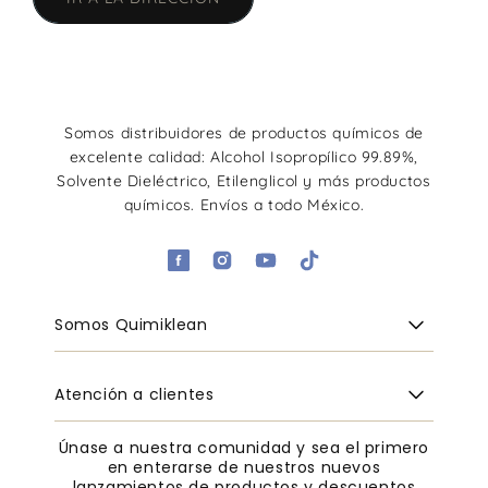
Somos distribuidores de productos químicos de
excelente calidad: Alcohol Isopropílico 99.89%,
Solvente Dieléctrico, Etilenglicol y más productos
químicos. Envíos a todo México.
F
I
Y
T
a
n
o
i
Somos Quimiklean
c
s
u
k
e
t
T
T
b
a
u
o
Atención a clientes
o
g
b
k
o
r
e
Únase a nuestra comunidad y sea el primero
k
a
en enterarse de nuestros nuevos
lanzamientos de productos y descuentos