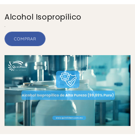
o
s
s
Alcohol Isopropílico
.
COMPRAR