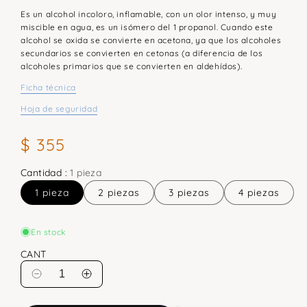
n
Es un alcohol incoloro, inflamable, con un olor intenso, y muy
a
m
miscible en agua, es un isómero del 1 propanol. Cuando este
1
o
alcohol se oxida se convierte en acetona, ya que los alcoholes
e
secundarios se convierten en cetonas (a diferencia de los
d
alcoholes primarios que se convierten en aldehídos).
n
a
m
Ficha técnica
l
o
Hoja de seguridad
d
a
P
$ 355
r
l
e
Cantidad :
1 pieza
c
i
1 pieza
2 piezas
3 piezas
4 piezas
o
r
e
En stock
g
u
CANT
l
a
D
A
r
i
u