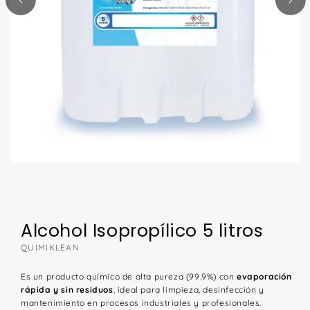
A
b
r
i
A
r
b
m
r
e
i
Alcohol Isopropílico 5 litros
d
r
i
QUIMIKLEAN
m
a
e
Es un producto químico de alta pureza (99.9%) con
evaporación
2
rápida y sin residuos
, ideal para limpieza, desinfección y
d
e
mantenimiento en procesos industriales y profesionales.
i