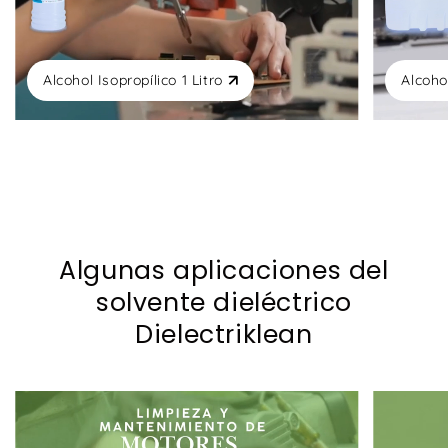
Alcohol Isopropílico 1 Litro
Alcohol
Algunas aplicaciones del
solvente dieléctrico
Dielectriklean