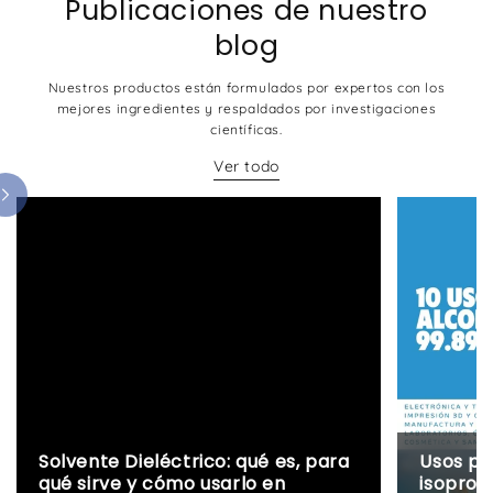
Publicaciones de nuestro
blog
Nuestros productos están formulados por expertos con los
mejores ingredientes y respaldados por investigaciones
científicas.
Ver todo
Solvente Dieléctrico: qué es, para
Usos pr
qué sirve y cómo usarlo en
isoprop